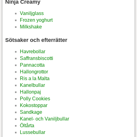
Ninja Creamy
Vaniljglass
Frozen yoghurt
Milkshake
Sötsaker och efterrätter
Havrebollar
Saffransbiscotti
Pannacotta
Hallongrottor
Ris a la Malta
Kanelbullar
Hallonpaj
Polly Cookies
Kokostoppar
Sandkage
Kanel- och Vaniljbullar
Öltårta
Lussebullar