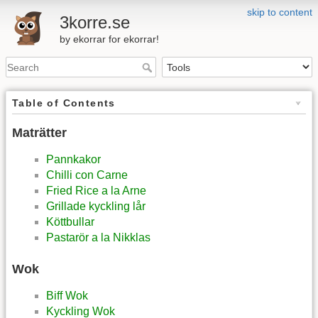
skip to content
3korre.se
by ekorrar for ekorrar!
Table of Contents
Maträtter
Pannkakor
Chilli con Carne
Fried Rice a la Arne
Grillade kyckling lår
Köttbullar
Pastarör a la Nikklas
Wok
Biff Wok
Kyckling Wok