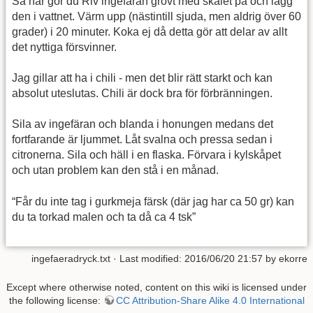
Så här gör du Riv ingefäran grovt med skalet på och lägg
den i vattnet. Värm upp (nästintill sjuda, men aldrig över 60
grader) i 20 minuter. Koka ej då detta gör att delar av allt
det nyttiga försvinner.
Jag gillar att ha i chili - men det blir rätt starkt och kan
absolut uteslutas. Chili är dock bra för förbränningen.
Sila av ingefäran och blanda i honungen medans det
fortfarande är ljummet. Låt svalna och pressa sedan i
citronerna. Sila och häll i en flaska. Förvara i kylskåpet
och utan problem kan den stå i en månad.
“Får du inte tag i gurkmeja färsk (där jag har ca 50 gr) kan
du ta torkad malen och ta då ca 4 tsk”
ingefaeradryck.txt
· Last modified: 2016/06/20 21:57 by
ekorre
Except where otherwise noted, content on this wiki is licensed under
the following license:
CC Attribution-Share Alike 4.0 International