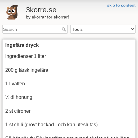
skip to content
3korre.se
by ekorrar for ekorrar!
Ingefära dryck
Ingredienser 1 liter
200 g färsk ingefära
1 l vatten
½ dl honung
2 st citroner
1 st chili (grovt hackad - och kan uteslutas)